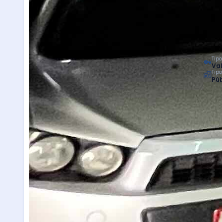
Tipo
Val
Tip
Púb