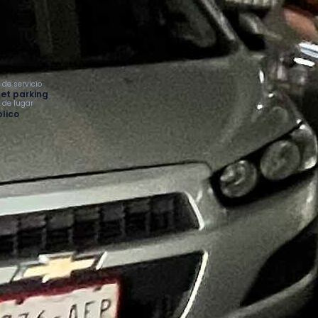
 de servicio
et parking
o de lugar
lico