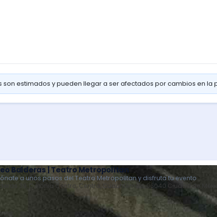
os son estimados y pueden llegar a ser afectados por cambios en la
eo Balderas | Teatro Metropolitan
iónate a unos pasos del Teatro Metropolitan y disfruta tu evento
deras 39, Colonia Centro, Centro, Cuauhtémoc, 06040 Ciudad de Méxi