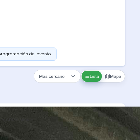
 programación del evento.
Lista
Mapa
co, CDMX, México