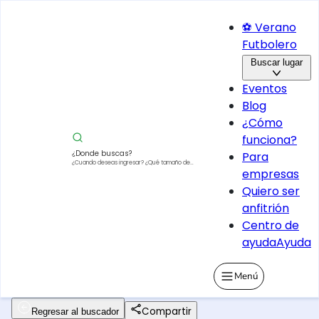
⚽ Verano
Futbolero
Buscar lugar
Eventos
Blog
¿Cómo
funciona?
¿Donde buscas?
Para
¿Cuando deseas ingresar?
¿Qué tamaño de
empresas
vehículo?
Quiero ser
anfitrión
Centro de
ayuda
Ayuda
Menú
Compartir
Regresar al buscador