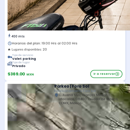
400 mts
Horarios del plan: 19:00 Hrs al 02:00 Hrs
20
🔥 Lugares disponibles:
Tipo de servicio
Valet parking
Tipo de lugar
Privado
$369.00
Ir a reservar
MXN
Parkeo | Foro Sol
Estacionamiento Foro Sol
C. Avena 550, Granjas México,
Iztacalco, 08400 Ciudad de México,
CDMX, Mexico