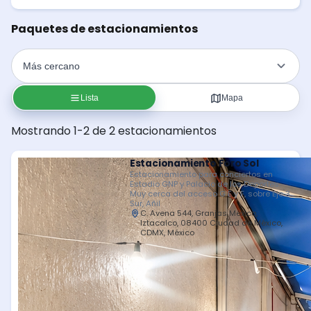
Paquetes de estacionamientos
Lista
Mapa
Mostrando 1-2 de 2 estacionamientos
Estacionamiento Foro Sol
Estacionamiento para conciertos en
Estadio GNP y Palacio de los Deportes.
Muy cerca del acceso G E y F, sobre Eje 3
Sur, Añil
C. Avena 544, Granjas México,
Iztacalco, 08400 Ciudad de México,
CDMX, México