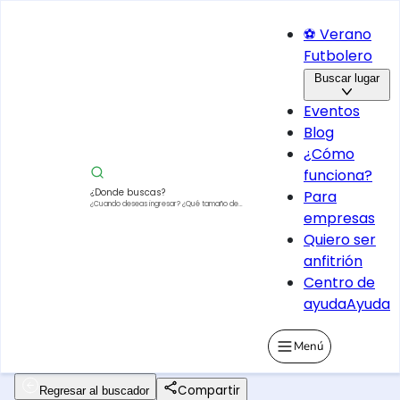
⚽ Verano
Futbolero
Buscar lugar
Eventos
Blog
¿Cómo
funciona?
¿Donde buscas?
Para
¿Cuando deseas ingresar?
¿Qué tamaño de
empresas
vehículo?
Quiero ser
anfitrión
Centro de
ayuda
Ayuda
Menú
Compartir
Regresar al buscador