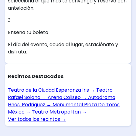
Selecciona el que más te convenga y reserva con
antelación.
3
Enseña tu boleto
El día del evento, acude al lugar, estaciónate y
disfruta.
Recintos Destacados
Teatro de la Ciudad Esperanza Iris
→
Teatro
Rafael Solana
→
Arena Coliseo
→
Autodromo
Hnos. Rodriguez
→
Monumental Plaza De Toros
México
→
Teatro Metropolitan
→
Ver todos los recintos
→