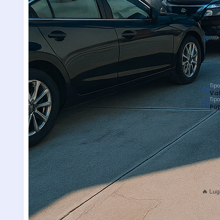
Hor
Tipo
Val
Tip
Púb
🔥 Lug