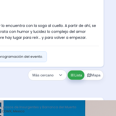
lo encuentra con la soga al cuello. A partir de ahí, se
trata con humor y lucidez lo complejo del amor
 hay lugar para reír... y para volver a empezar.
 programación del evento.
Lista
Mapa
s pasos de Insurgentes y Barranca del Muerto
o, CDMX, Mexico