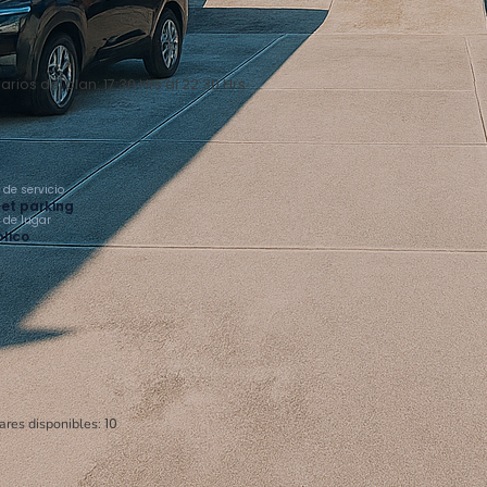
arios del plan: 17:30 Hrs al 22:30 Hrs
 de servicio
et parking
o de lugar
lico
ares disponibles:
10