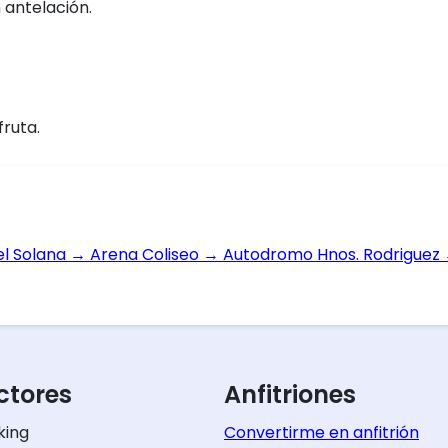
 antelación.
fruta.
el Solana
→
Arena Coliseo
→
Autodromo Hnos. Rodriguez
tores
Anfitriones
king
Convertirme en anfitrión