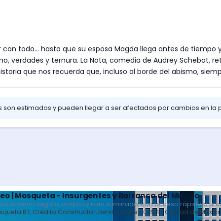
ar con todo... hasta que su esposa Magda llega antes de tiempo y 
smo, verdades y ternura. La Nota, comedia de Audrey Schebat, re
storia que nos recuerda que, incluso al borde del abismo, siempre
os son estimados y pueden llegar a ser afectados por cambios en la
eo | Mosqueta - Insurgentes y Barranca del Muerto
ionamiento seguro, amplio y bien iluminado, con acceso rápido a uno
queta 67, Crédito Constructor, Benito Juárez, 03940 Ciudad de Méxic