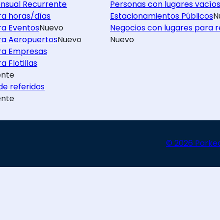
nsual Recurrente
Personas con lugares vacío
ra horas/días
Estacionamientos Públicos
N
ra Eventos
Nuevo
Negocios con lugares para r
ra Aeropuertos
Nuevo
Nuevo
ra Empresas
a Flotillas
nte
e referidos
nte
© 2026 Parke