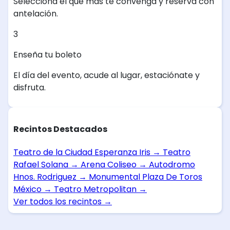
Selecciona el que más te convenga y reserva con
antelación.
3
Enseña tu boleto
El día del evento, acude al lugar, estaciónate y
disfruta.
Recintos Destacados
Teatro de la Ciudad Esperanza Iris
→
Teatro
Rafael Solana
→
Arena Coliseo
→
Autodromo
Hnos. Rodriguez
→
Monumental Plaza De Toros
México
→
Teatro Metropolitan
→
Ver todos los recintos
→