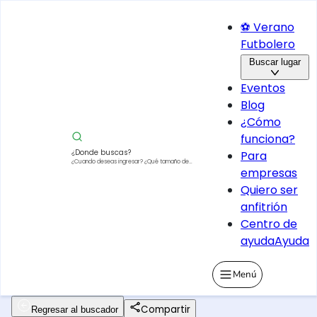
⚽ Verano
Futbolero
Buscar lugar
Eventos
Blog
¿Cómo
funciona?
¿Donde buscas?
Para
¿Cuando deseas ingresar?
¿Qué tamaño de
empresas
vehículo?
Quiero ser
anfitrión
Centro de
ayuda
Ayuda
Menú
Compartir
Regresar al buscador