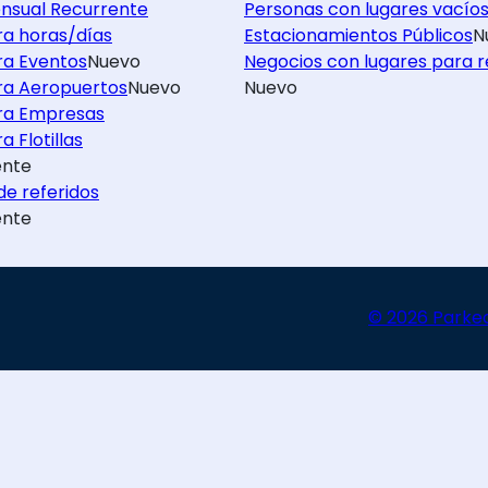
nsual Recurrente
Personas con lugares vacío
ra horas/días
Estacionamientos Públicos
N
ra Eventos
Nuevo
Negocios con lugares para r
ra Aeropuertos
Nuevo
Nuevo
ra Empresas
a Flotillas
nte
e referidos
nte
© 2026 Parke