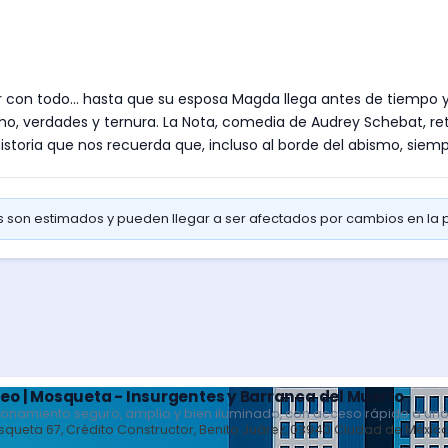
ar con todo... hasta que su esposa Magda llega antes de tiempo y 
smo, verdades y ternura. La Nota, comedia de Audrey Schebat, re
storia que nos recuerda que, incluso al borde del abismo, siempre
os son estimados y pueden llegar a ser afectados por cambios en la
eo | Mosqueta - Insurgentes y Barranca del Muerto
ionamiento seguro, amplio y bien iluminado, con acceso rápido a uno
queta 67, Crédito Constructor, Benito Juárez, 03940 Ciudad de Méxic