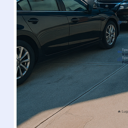
Hor
Tipo
Val
Tip
Púb
🔥 Lug