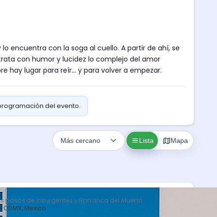
lo encuentra con la soga al cuello. A partir de ahí, se
trata con humor y lucidez lo complejo del amor
 hay lugar para reír... y para volver a empezar.
 programación del evento.
Lista
Mapa
s pasos de Insurgentes y Barranca del Muerto
o, CDMX, Mexico