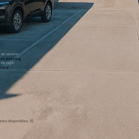
arios del plan: 19:30 Hrs al 23:30 Hrs
 de servicio
et parking
o de lugar
lico
ares disponibles:
10