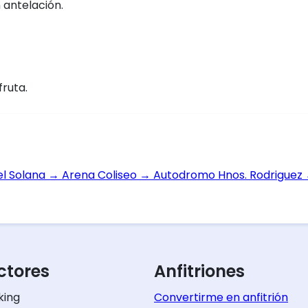
 antelación.
fruta.
el Solana
→
Arena Coliseo
→
Autodromo Hnos. Rodriguez
tores
Anfitriones
king
Convertirme en anfitrión