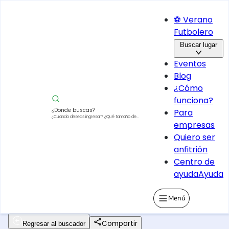
⚽ Verano
Futbolero
Buscar lugar
Eventos
Blog
¿Cómo
funciona?
¿Donde buscas?
Para
¿Cuando deseas ingresar?
¿Qué tamaño de
empresas
vehículo?
Quiero ser
anfitrión
Centro de
ayuda
Ayuda
Menú
Compartir
Regresar al buscador