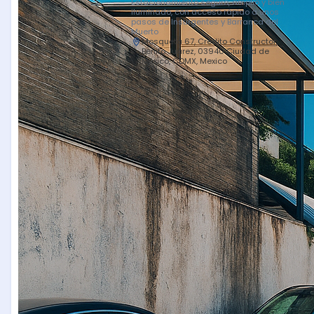
Estacionamiento seguro, amplio y bien
iluminado, con acceso rápido a unos
pasos de Insurgentes y Barranca del
Muerto
Mosqueta 67, Crédito Constructor,
Benito Juárez, 03940 Ciudad de
México, CDMX, Mexico