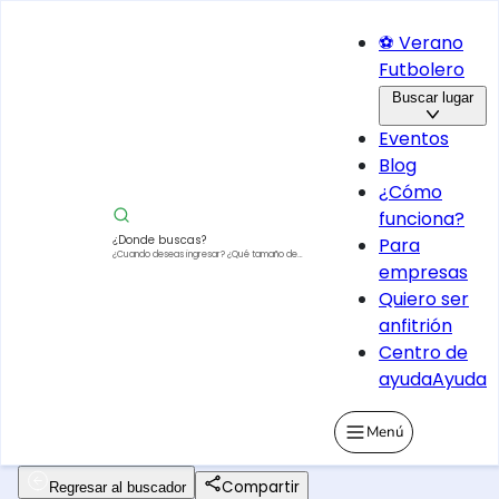
⚽ Verano
Futbolero
Buscar lugar
Eventos
Blog
¿Cómo
funciona?
¿Donde buscas?
Para
¿Cuando deseas ingresar?
¿Qué tamaño de
empresas
vehículo?
Quiero ser
anfitrión
Centro de
ayuda
Ayuda
Menú
Compartir
Regresar al buscador