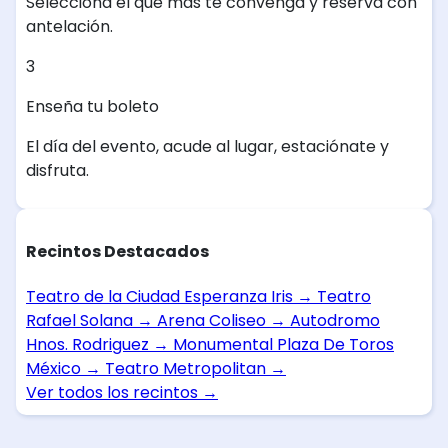
Selecciona el que más te convenga y reserva con
antelación.
3
Enseña tu boleto
El día del evento, acude al lugar, estaciónate y
disfruta.
Recintos Destacados
Teatro de la Ciudad Esperanza Iris
→
Teatro
Rafael Solana
→
Arena Coliseo
→
Autodromo
Hnos. Rodriguez
→
Monumental Plaza De Toros
México
→
Teatro Metropolitan
→
Ver todos los recintos
→