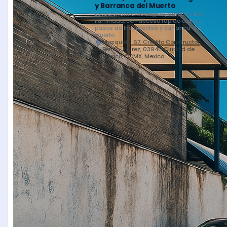
y Barranca del Muerto
Estacionamiento seguro, amplio y bien
iluminado, con acceso rápido a unos
pasos de Insurgentes y Barranca del
Muerto
Mosqueta 67, Crédito Constructor,
Benito Juárez, 03940 Ciudad de
México, CDMX, Mexico