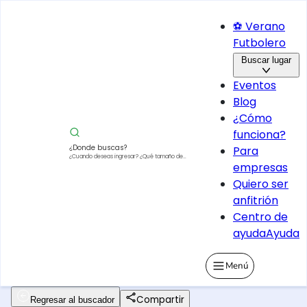
⚽ Verano
Futbolero
Buscar lugar
Eventos
Blog
¿Cómo
funciona?
¿Donde buscas?
Para
¿Cuando deseas ingresar?
¿Qué tamaño de
empresas
vehículo?
Quiero ser
anfitrión
Centro de
ayuda
Ayuda
Menú
Compartir
Regresar al buscador