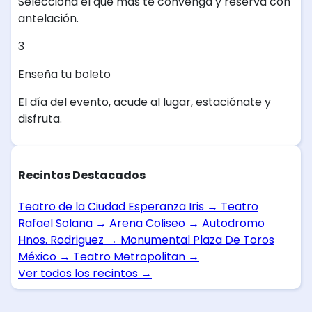
Selecciona el que más te convenga y reserva con
antelación.
3
Enseña tu boleto
El día del evento, acude al lugar, estaciónate y
disfruta.
Recintos Destacados
Teatro de la Ciudad Esperanza Iris
→
Teatro
Rafael Solana
→
Arena Coliseo
→
Autodromo
Hnos. Rodriguez
→
Monumental Plaza De Toros
México
→
Teatro Metropolitan
→
Ver todos los recintos
→