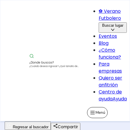
⚽ Verano
Futbolero
Buscar lugar
Eventos
Blog
¿Cómo
funciona?
¿Donde buscas?
Para
¿Cuando deseas ingresar?
¿Qué tamaño de
empresas
vehículo?
Quiero ser
anfitrión
Centro de
ayuda
Ayuda
Menú
Compartir
Regresar al buscador