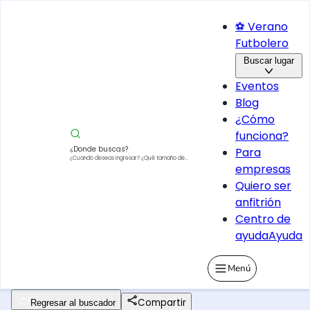
⚽ Verano
Futbolero
Buscar lugar
Eventos
Blog
¿Cómo
funciona?
¿Donde buscas?
Para
¿Cuando deseas ingresar?
¿Qué tamaño de
empresas
vehículo?
Quiero ser
anfitrión
Centro de
ayuda
Ayuda
Menú
Compartir
Regresar al buscador