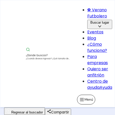
⚽ Verano
Futbolero
Buscar lugar
Eventos
Blog
¿Cómo
funciona?
¿Donde buscas?
Para
¿Cuando deseas ingresar?
¿Qué tamaño de
empresas
vehículo?
Quiero ser
anfitrión
Centro de
ayuda
Ayuda
Menú
Compartir
Regresar al buscador