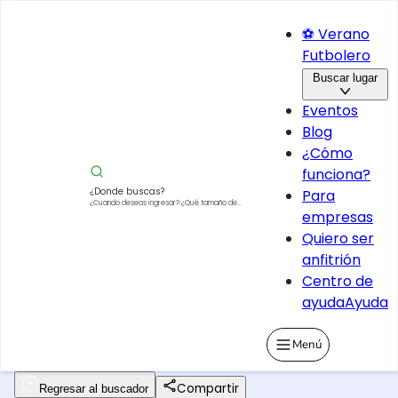
⚽ Verano
Futbolero
Buscar lugar
Eventos
Blog
¿Cómo
funciona?
¿Donde buscas?
Para
¿Cuando deseas ingresar?
¿Qué tamaño de
empresas
vehículo?
Quiero ser
anfitrión
Centro de
ayuda
Ayuda
Menú
Compartir
Regresar al buscador