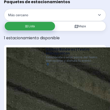
Paquetes de estacionamientos
Lista
Mapa
1 estacionamiento disponible
Parkeo Balderas | Teatro
Metropolitan
Estaciónate a unos pasos del Teatro
Metropolitan y disfruta tu evento
Balderas 39, Colonia Centro, Centro,
Cuauhtémoc, 06040 Ciudad de
México, CDMX, México