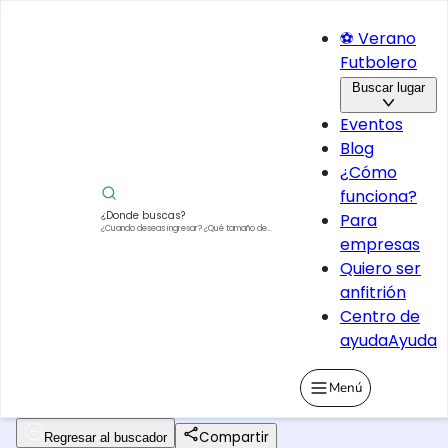
⚽ Verano
Futbolero
Buscar lugar
Eventos
Blog
¿Cómo
funciona?
¿Donde buscas?
Para
¿Cuando deseas ingresar?
¿Qué tamaño de
empresas
vehículo?
Quiero ser
anfitrión
Centro de
ayuda
Ayuda
Menú
Compartir
Regresar al buscador