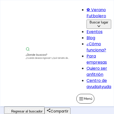
⚽ Verano
Futbolero
Buscar lugar
Eventos
Blog
¿Cómo
funciona?
¿Donde buscas?
Para
¿Cuando deseas ingresar?
¿Qué tamaño de
empresas
vehículo?
Quiero ser
anfitrión
Centro de
ayuda
Ayuda
Menú
Compartir
Regresar al buscador