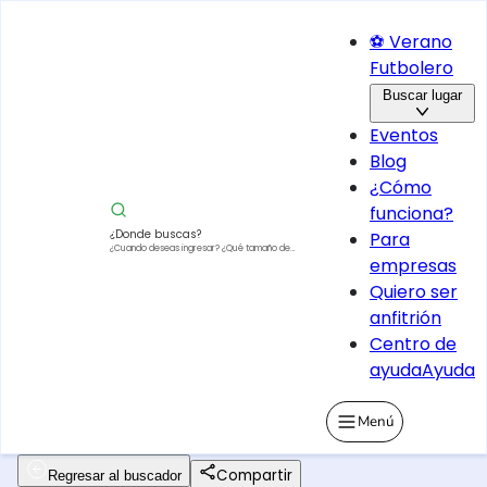
⚽ Verano
Futbolero
Buscar lugar
Eventos
Blog
¿Cómo
funciona?
¿Donde buscas?
Para
¿Cuando deseas ingresar?
¿Qué tamaño de
empresas
vehículo?
Quiero ser
anfitrión
Centro de
ayuda
Ayuda
Menú
Compartir
Regresar al buscador