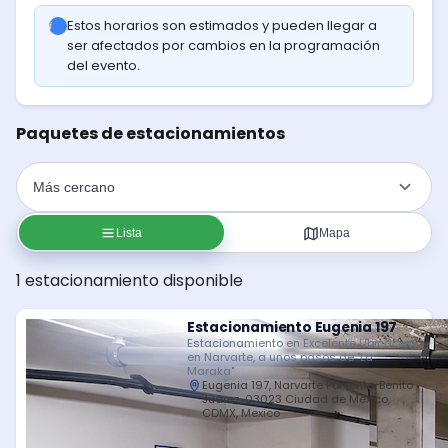
Estos horarios son estimados y pueden llegar a
ser afectados por cambios en la programación
del evento.
Paquetes de estacionamientos
Lista
Mapa
1 estacionamiento disponible
Estacionamiento Eugenia 197
Estacionamiento en Excelente Ubicación
en Narvarte, a unos pasos de "La
Maraka"
Eugenia 197, Narvarte Poniente, Benito
Juárez, 03023 Ciudad de México,
CDMX, Mexico