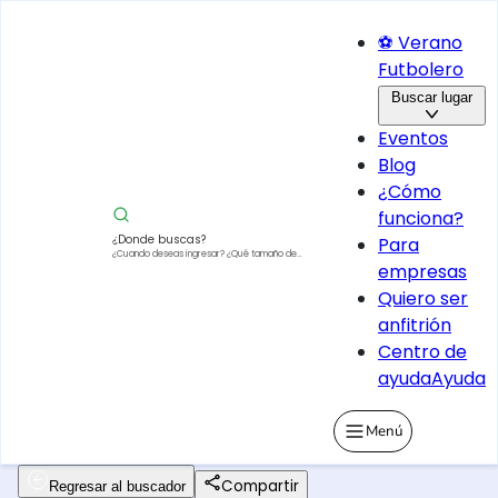
⚽ Verano
Futbolero
Buscar lugar
Eventos
Blog
¿Cómo
funciona?
¿Donde buscas?
Para
¿Cuando deseas ingresar?
¿Qué tamaño de
empresas
vehículo?
Quiero ser
anfitrión
Centro de
ayuda
Ayuda
Menú
Compartir
Regresar al buscador