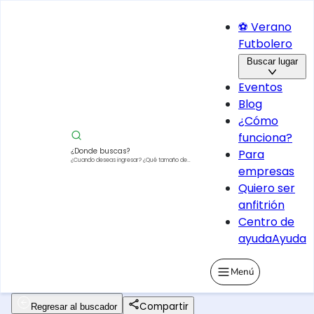
⚽ Verano
Futbolero
Buscar lugar
Eventos
Blog
¿Cómo
funciona?
¿Donde buscas?
Para
¿Cuando deseas ingresar?
¿Qué tamaño de
empresas
vehículo?
Quiero ser
anfitrión
Centro de
ayuda
Ayuda
Menú
Compartir
Regresar al buscador