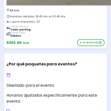
94 mts
Horarios del plan: 18:45 Hrs al 00:45 Hrs
20
🔥 Lugares disponibles:
Tipo de servicio
Valet parking
Tipo de lugar
Público
$302.40
Ir a reservar
MXN
¿Por qué paquetes para eventos?
Diseñado para el evento
Horarios ajustados específicamente para este
evento.