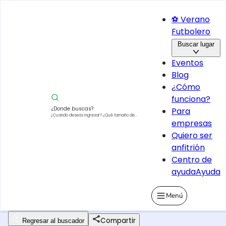
⚽ Verano
Futbolero
Buscar lugar
Eventos
Blog
¿Cómo
funciona?
¿Donde buscas?
Para
¿Cuando deseas ingresar?
¿Qué tamaño de
empresas
vehículo?
Quiero ser
anfitrión
Centro de
ayuda
Ayuda
Menú
Compartir
Regresar al buscador