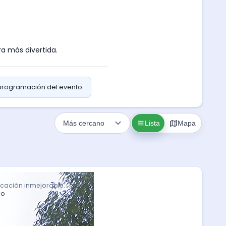
ra más divertida.
 programación del evento.
Lista
Mapa
icación inmejorable.
co