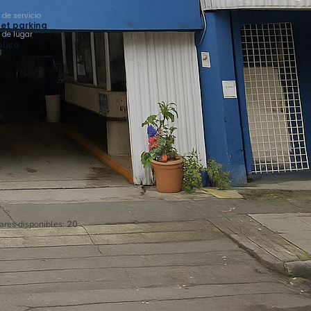
 de servicio
et parking
o de lugar
lico
ares disponibles:
20