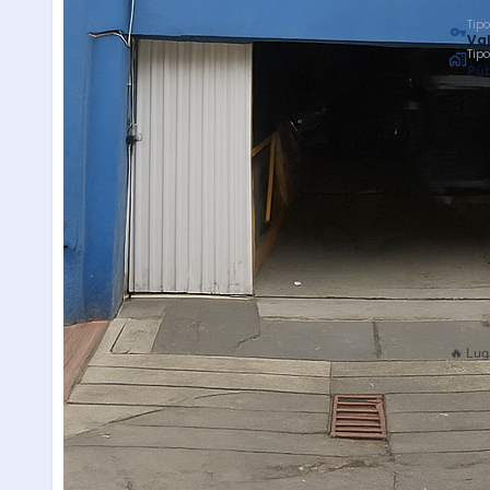
Tipo
Val
Tip
Púb
🔥 Lug