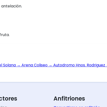
 antelación.
fruta.
el Solana
→
Arena Coliseo
→
Autodromo Hnos. Rodriguez
tores
Anfitriones