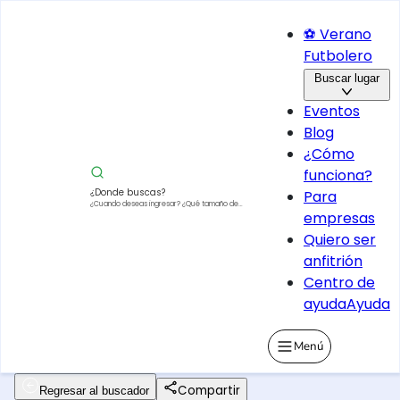
⚽ Verano
Futbolero
Buscar lugar
Eventos
Blog
¿Cómo
funciona?
¿Donde buscas?
Para
¿Cuando deseas ingresar?
¿Qué tamaño de
empresas
vehículo?
Quiero ser
anfitrión
Centro de
ayuda
Ayuda
Menú
Compartir
Regresar al buscador