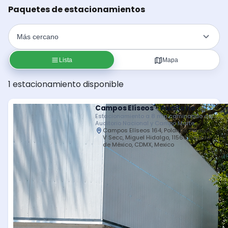
Paquetes de estacionamientos
Lista
Mapa
1 estacionamiento disponible
Campos Elíseos - Auditorio
Estacionamiento a 8 min caminando del
Auditorio Nacional y Campo Marte
Campos Elíseos 164, Polanco, Polanco
V Secc, Miguel Hidalgo, 11560 Ciudad
de México, CDMX, Mexico