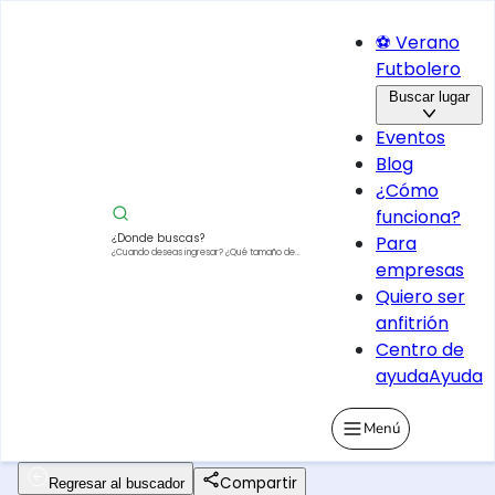
⚽ Verano
Futbolero
Buscar lugar
Eventos
Blog
¿Cómo
funciona?
¿Donde buscas?
Para
¿Cuando deseas ingresar?
¿Qué tamaño de
empresas
vehículo?
Quiero ser
anfitrión
Centro de
ayuda
Ayuda
Menú
Compartir
Regresar al buscador