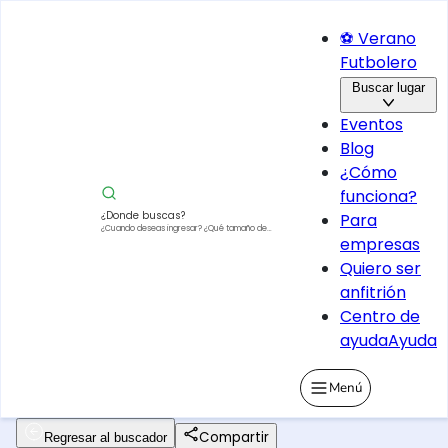
⚽ Verano
Futbolero
Buscar lugar
Eventos
Blog
¿Cómo
funciona?
¿Donde buscas?
Para
¿Cuando deseas ingresar?
¿Qué tamaño de
empresas
vehículo?
Quiero ser
anfitrión
Centro de
ayuda
Ayuda
Menú
Compartir
Regresar al buscador