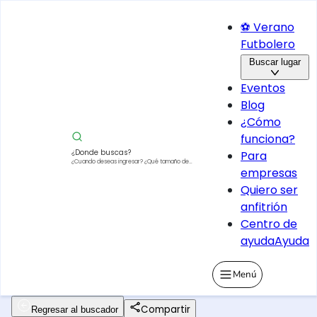
⚽ Verano
Futbolero
Buscar lugar
Eventos
Blog
¿Cómo
funciona?
¿Donde buscas?
Para
¿Cuando deseas ingresar?
¿Qué tamaño de
empresas
vehículo?
Quiero ser
anfitrión
Centro de
ayuda
Ayuda
Menú
Compartir
Regresar al buscador