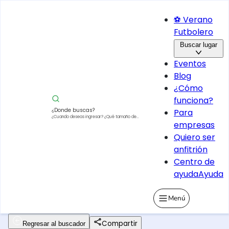
⚽ Verano
Futbolero
Buscar lugar
Eventos
Blog
¿Cómo
funciona?
¿Donde buscas?
Para
¿Cuando deseas ingresar?
¿Qué tamaño de
empresas
vehículo?
Quiero ser
anfitrión
Centro de
ayuda
Ayuda
Menú
Compartir
Regresar al buscador