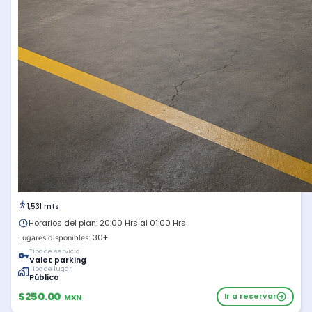
1,531 mts
Horarios del plan: 20:00 Hrs al 01:00 Hrs
30+
Lugares disponibles:
Tipo de servicio
Valet parking
Tipo de lugar
Público
$250.00
Ir a reservar
MXN