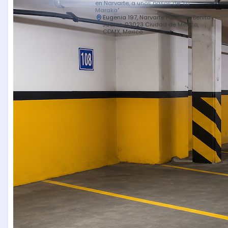
en Narvarte, a unos pasos de "La
Maraka"
Eugenia 197, Narvarte Poniente, Benito
Juárez, 03023 Ciudad de México,
CDMX, Mexico