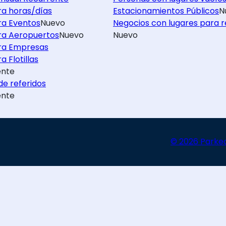
ra horas/días
Estacionamientos Públicos
N
ra Eventos
Nuevo
Negocios con lugares para r
ra Aeropuertos
Nuevo
Nuevo
ra Empresas
a Flotillas
nte
e referidos
nte
© 2026 Parke