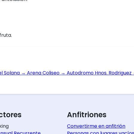
fruta.
el Solana
→
Arena Coliseo
→
Autodromo Hnos. Rodriguez
tores
Anfitriones
king
Convertirme en anfitrión
nsual Recurrente
Personas con lugares vacío