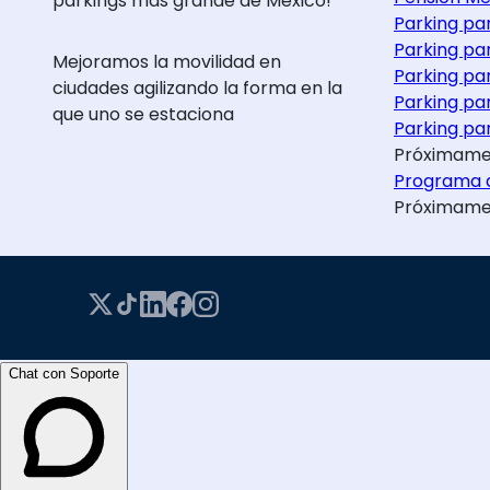
parkings más grande de México!
Parking pa
Parking pa
Mejoramos la movilidad en
Parking pa
ciudades agilizando la forma en la
Parking pa
que uno se estaciona
Parking par
Próximame
Programa d
Próximame
Chat con Soporte