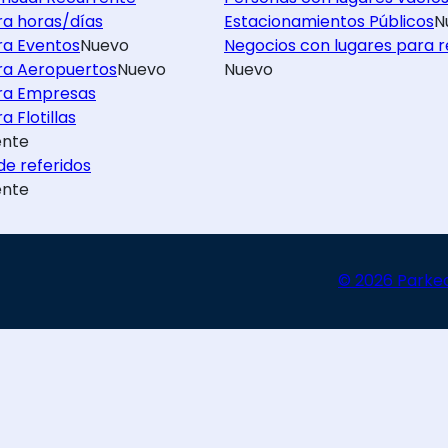
ra horas/días
Estacionamientos Públicos
N
ra Eventos
Nuevo
Negocios con lugares para r
ra Aeropuertos
Nuevo
Nuevo
ra Empresas
a Flotillas
nte
e referidos
nte
© 2026 Parke