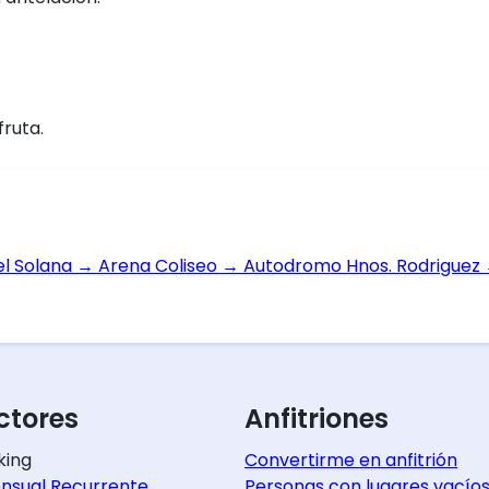
fruta.
el Solana
→
Arena Coliseo
→
Autodromo Hnos. Rodriguez
tores
Anfitriones
king
Convertirme en anfitrión
nsual Recurrente
Personas con lugares vacío