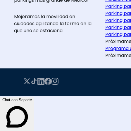
parkings más grande de México!
Parking pa
Parking pa
Mejoramos la movilidad en
Parking pa
ciudades agilizando la forma en la
Parking pa
que uno se estaciona
Parking par
Próximame
Programa d
Próximame
Chat con Soporte