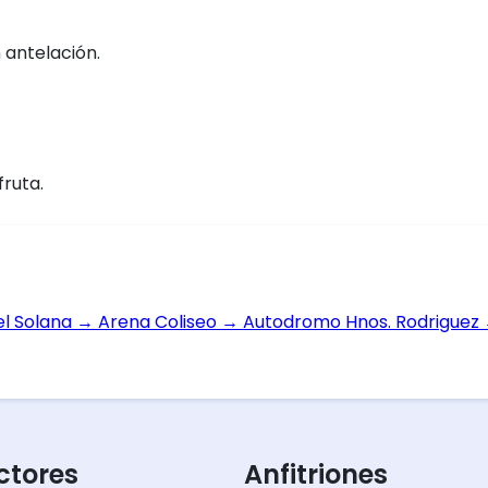
 antelación.
fruta.
el Solana
→
Arena Coliseo
→
Autodromo Hnos. Rodriguez
tores
Anfitriones