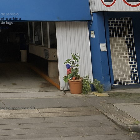
 de servicio
et parking
o de lugar
lico
ares disponibles:
20