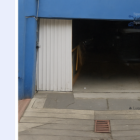
Tipo
Val
Tip
Púb
🔥 Lug