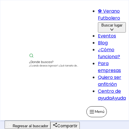
⚽ Verano
Futbolero
Buscar lugar
Eventos
Blog
¿Cómo
funciona?
¿Donde buscas?
Para
¿Cuando deseas ingresar?
¿Qué tamaño de
empresas
vehículo?
Quiero ser
anfitrión
Centro de
ayuda
Ayuda
Menú
Compartir
Regresar al buscador