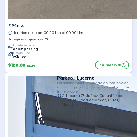
94 mts
Horarios del plan: 00:00 Hrs al 00:00 Hrs
20
🔥 Lugares disponibles:
Tipo de servicio
Valet parking
Tipo de lugar
Público
$120.00
Ir a reservar
MXN
Parkeo - Lucerna
Estacionamiento techado de tres niveles
con valet parking, elevadores y ubicación
inmejorable.
C. Lucerna 73, Juárez, Cuauhtémoc,
06600 Ciudad de México, CDMX,
México