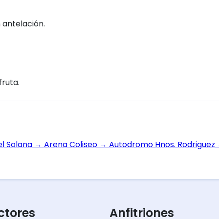
 antelación.
fruta.
el Solana
→
Arena Coliseo
→
Autodromo Hnos. Rodriguez
tores
Anfitriones