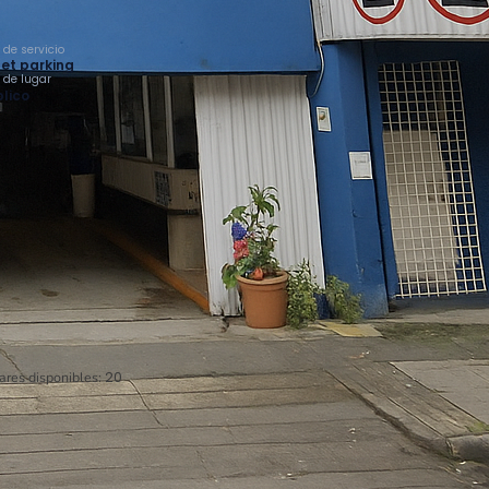
 de servicio
et parking
o de lugar
lico
ares disponibles:
20