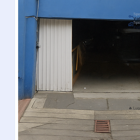
Tipo
Val
Tip
Púb
🔥 Lug