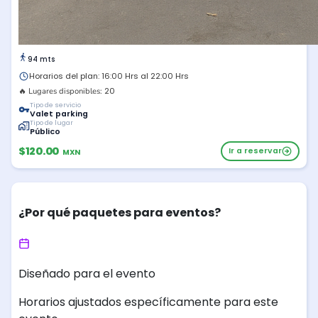
94 mts
Horarios del plan: 16:00 Hrs al 22:00 Hrs
20
🔥 Lugares disponibles:
Tipo de servicio
Valet parking
Tipo de lugar
Público
$120.00
Ir a reservar
MXN
¿Por qué paquetes para eventos?
Diseñado para el evento
Horarios ajustados específicamente para este