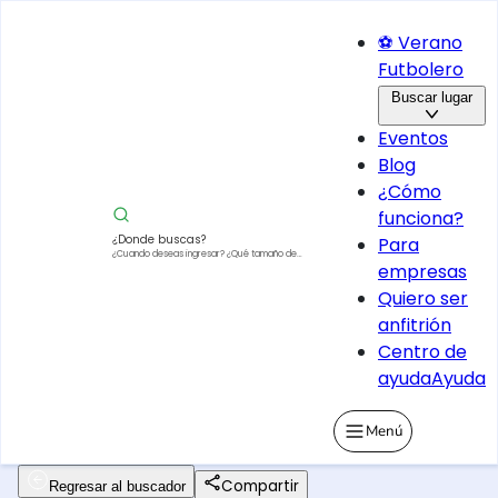
⚽ Verano
Futbolero
Buscar lugar
Eventos
Blog
¿Cómo
funciona?
¿Donde buscas?
Para
¿Cuando deseas ingresar?
¿Qué tamaño de
empresas
vehículo?
Quiero ser
anfitrión
Centro de
ayuda
Ayuda
Menú
Compartir
Regresar al buscador