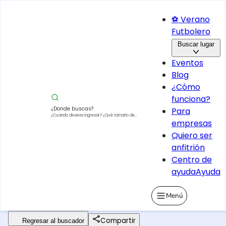
⚽ Verano
Futbolero
Buscar lugar
Eventos
Blog
¿Cómo
funciona?
¿Donde buscas?
Para
¿Cuando deseas ingresar?
¿Qué tamaño de
empresas
vehículo?
Quiero ser
anfitrión
Centro de
ayuda
Ayuda
Menú
Compartir
Regresar al buscador