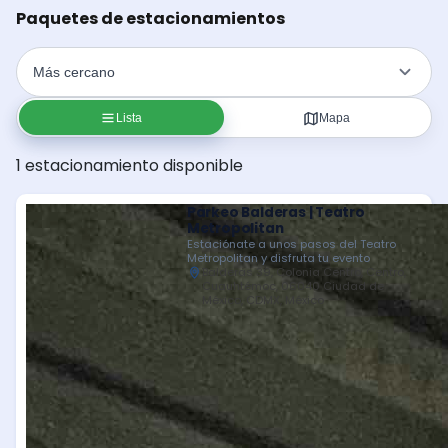
Paquetes de estacionamientos
Lista
Mapa
1 estacionamiento disponible
Parkeo Balderas | Teatro
Metropolitan
Estaciónate a unos pasos del Teatro
Metropolitan y disfruta tu evento
Balderas 39, Colonia Centro, Centro,
Cuauhtémoc, 06040 Ciudad de
México, CDMX, México