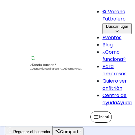
⚽ Verano
Futbolero
Buscar lugar
Eventos
Blog
¿Cómo
funciona?
¿Donde buscas?
Para
¿Cuando deseas ingresar?
¿Qué tamaño de
empresas
vehículo?
Quiero ser
anfitrión
Centro de
ayuda
Ayuda
Menú
Compartir
Regresar al buscador