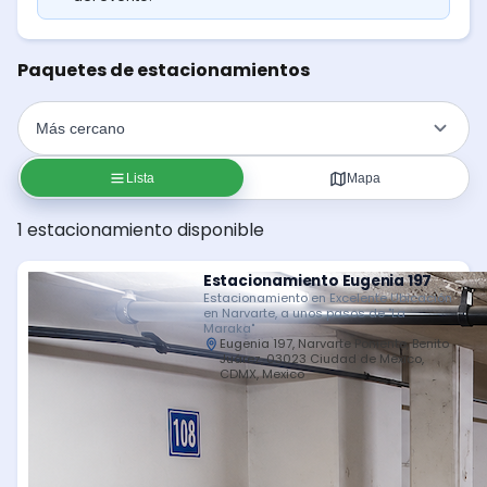
Paquetes de estacionamientos
Lista
Mapa
1 estacionamiento disponible
Estacionamiento Eugenia 197
Estacionamiento en Excelente Ubicación
en Narvarte, a unos pasos de "La
Maraka"
Eugenia 197, Narvarte Poniente, Benito
Juárez, 03023 Ciudad de México,
CDMX, Mexico