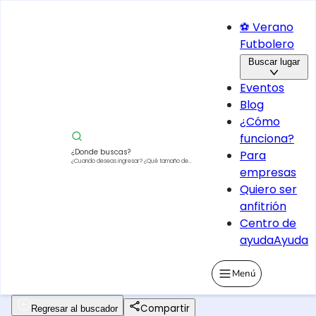
⚽ Verano
Futbolero
Buscar lugar
Eventos
Blog
¿Cómo
funciona?
¿Donde buscas?
Para
¿Cuando deseas ingresar?
¿Qué tamaño de
empresas
vehículo?
Quiero ser
anfitrión
Centro de
ayuda
Ayuda
Menú
Compartir
Regresar al buscador