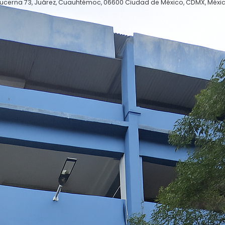
Lucerna 73, Juárez, Cuauhtémoc, 06600 Ciudad de México, CDMX, Méxi