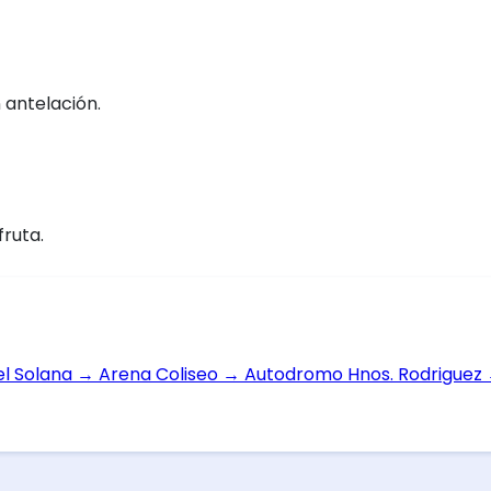
 antelación.
fruta.
el Solana
→
Arena Coliseo
→
Autodromo Hnos. Rodriguez