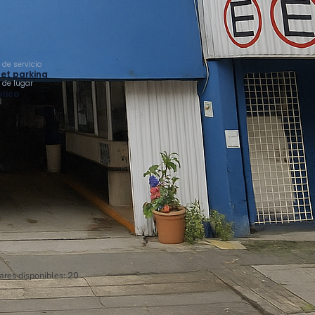
 de servicio
et parking
o de lugar
lico
ares disponibles:
20