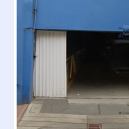
Tipo
Val
Tip
Púb
🔥 Lug