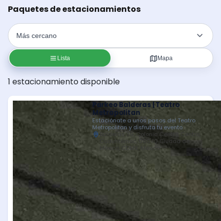
Paquetes de estacionamientos
Lista
Mapa
1 estacionamiento disponible
Parkeo Balderas | Teatro
Metropolitan
Estaciónate a unos pasos del Teatro
Metropolitan y disfruta tu evento
Balderas 39, Colonia Centro, Centro,
Cuauhtémoc, 06040 Ciudad de
México, CDMX, México