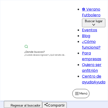
⚽ Verano
Futbolero
Buscar lugar
Eventos
Blog
¿Cómo
funciona?
¿Donde buscas?
Para
¿Cuando deseas ingresar?
¿Qué tamaño de
empresas
vehículo?
Quiero ser
anfitrión
Centro de
ayuda
Ayuda
Menú
Compartir
Regresar al buscador