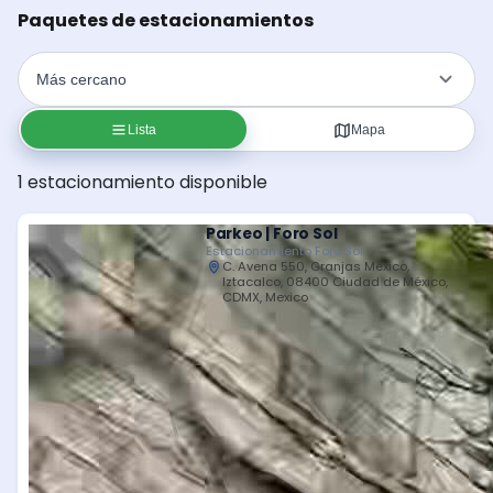
Paquetes de estacionamientos
Lista
Mapa
1 estacionamiento disponible
Parkeo | Foro Sol
Estacionamiento Foro Sol
C. Avena 550, Granjas México,
Iztacalco, 08400 Ciudad de México,
CDMX, Mexico