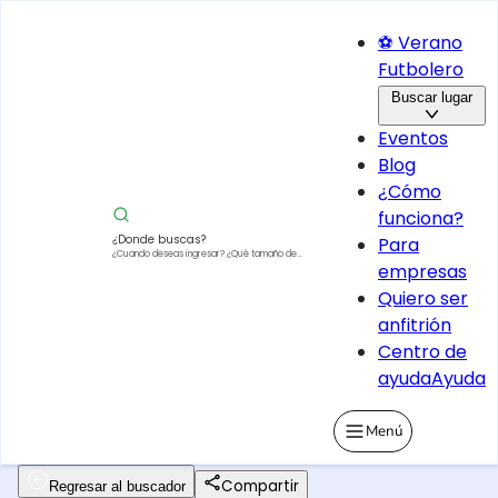
⚽ Verano
Futbolero
Buscar lugar
Eventos
Blog
¿Cómo
funciona?
¿Donde buscas?
Para
¿Cuando deseas ingresar?
¿Qué tamaño de
empresas
vehículo?
Quiero ser
anfitrión
Centro de
ayuda
Ayuda
Menú
Compartir
Regresar al buscador