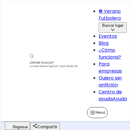
⚽ Verano
Futbolero
Buscar lugar
Eventos
Blog
¿Cómo
funciona?
¿Donde buscas?
Para
¿Cuando deseas ingresar?
¿Qué tamaño de
empresas
vehículo?
Quiero ser
anfitrión
Centro de
ayuda
Ayuda
Menú
Compartir
Regresar