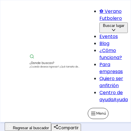
⚽ Verano
Futbolero
Buscar lugar
Eventos
Blog
¿Cómo
funciona?
¿Donde buscas?
Para
¿Cuando deseas ingresar?
¿Qué tamaño de
empresas
vehículo?
Quiero ser
anfitrión
Centro de
ayuda
Ayuda
Menú
Compartir
Regresar al buscador