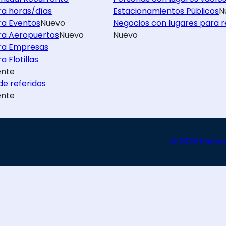
ra horas/días
Estacionamientos Públicos
N
ra Eventos
Nuevo
Negocios con lugares para r
ra Aeropuertos
Nuevo
Nuevo
ra Empresas
a Flotillas
nte
e referidos
nte
© 2026 Parke