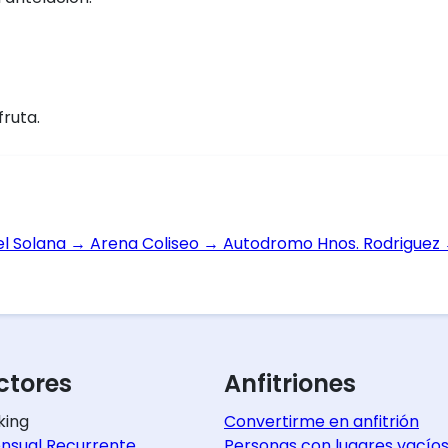
fruta.
el Solana
→
Arena Coliseo
→
Autodromo Hnos. Rodriguez
tores
Anfitriones
king
Convertirme en anfitrión
nsual Recurrente
Personas con lugares vacío