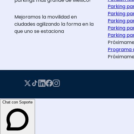
parkings más grande de México!
Parking pa
Parking pa
Mejoramos la movilidad en
Parking pa
ciudades agilizando la forma en la
Parking pa
que uno se estaciona
Parking par
Próximame
Programa d
Próximame
Chat con Soporte