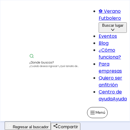
⚽ Verano
Futbolero
Buscar lugar
Eventos
Blog
¿Cómo
funciona?
¿Donde buscas?
Para
¿Cuando deseas ingresar?
¿Qué tamaño de
empresas
vehículo?
Quiero ser
anfitrión
Centro de
ayuda
Ayuda
Menú
Compartir
Regresar al buscador