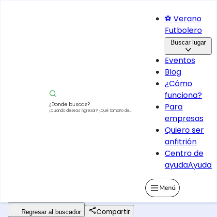
⚽ Verano
Futbolero
Buscar lugar
Eventos
Blog
¿Cómo
funciona?
¿Donde buscas?
Para
¿Cuando deseas ingresar?
¿Qué tamaño de
empresas
vehículo?
Quiero ser
anfitrión
Centro de
ayuda
Ayuda
Menú
Compartir
Regresar al buscador