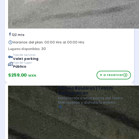
122 mts
Horarios del plan: 00:00 Hrs al 00:00 Hrs
30
Lugares disponibles:
Tipo de servicio
Valet parking
Tipo de lugar
Público
$259.00
Ir a reservar
MXN
Parkeo Balderas | Teatro
Metropolitan
Estaciónate a unos pasos del Teatro
Metropolitan y disfruta tu evento
Balderas 39, Colonia Centro, Centro,
Cuauhtémoc, 06040 Ciudad de
México, CDMX, México