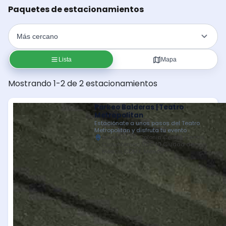
Paquetes de estacionamientos
Lista
Mapa
Mostrando 1-2 de 2 estacionamientos
Parkeo Balderas | Teatro
Metropolitan
Estaciónate a unos pasos del Teatro
Metropolitan y disfruta tu evento
Balderas 39, Colonia Centro, Centro,
Cuauhtémoc, 06040 Ciudad de
México, CDMX, México