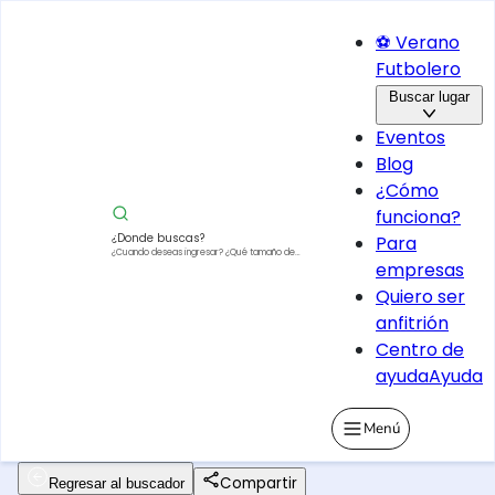
⚽ Verano
Futbolero
Buscar lugar
Eventos
Blog
¿Cómo
funciona?
¿Donde buscas?
Para
¿Cuando deseas ingresar?
¿Qué tamaño de
empresas
vehículo?
Quiero ser
anfitrión
Centro de
ayuda
Ayuda
Menú
Compartir
Regresar al buscador