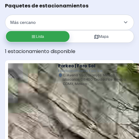
Paquetes de estacionamientos
Lista
Mapa
1 estacionamiento disponible
Parkeo | Foro Sol
Estacionamiento Foro Sol
C. Avena 550, Granjas México,
Iztacalco, 08400 Ciudad de México,
CDMX, Mexico