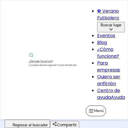
⚽ Verano
Futbolero
Buscar lugar
Eventos
Blog
¿Cómo
funciona?
¿Donde buscas?
Para
¿Cuando deseas ingresar?
¿Qué tamaño de
empresas
vehículo?
Quiero ser
anfitrión
Centro de
ayuda
Ayuda
Menú
Compartir
Regresar al buscador