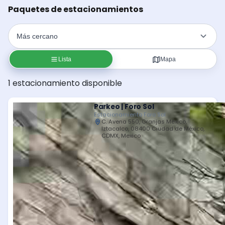
Paquetes de estacionamientos
Lista
Mapa
1 estacionamiento disponible
Parkeo | Foro Sol
Estacionamiento Foro Sol
C. Avena 550, Granjas México,
Iztacalco, 08400 Ciudad de México,
CDMX, Mexico