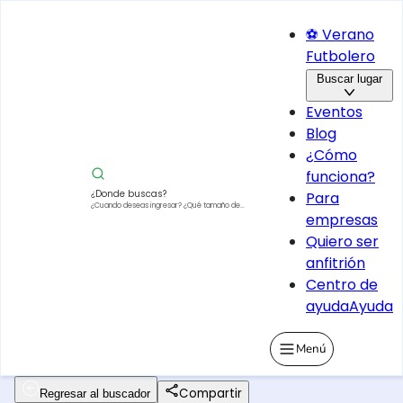
⚽ Verano
Futbolero
Buscar lugar
Eventos
Blog
¿Cómo
funciona?
¿Donde buscas?
Para
¿Cuando deseas ingresar?
¿Qué tamaño de
empresas
vehículo?
Quiero ser
anfitrión
Centro de
ayuda
Ayuda
Menú
Compartir
Regresar al buscador