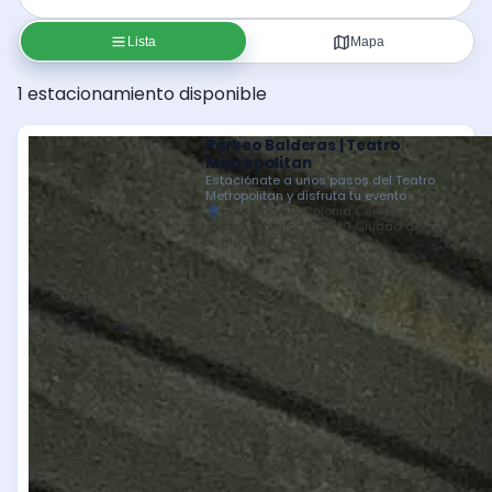
Lista
Mapa
1 estacionamiento disponible
Parkeo Balderas | Teatro
Metropolitan
Estaciónate a unos pasos del Teatro
Metropolitan y disfruta tu evento
Balderas 39, Colonia Centro, Centro,
Cuauhtémoc, 06040 Ciudad de
México, CDMX, México