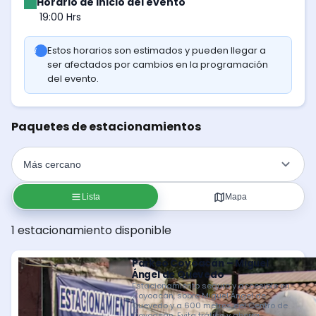
Horario de inicio del evento
19:00 Hrs
Estos horarios son estimados y pueden llegar a
ser afectados por cambios en la programación
del evento.
Paquetes de estacionamientos
Lista
Mapa
1 estacionamiento disponible
Parkeo Coyoacán – Miguel
Ángel de Quevedo
Estacionamiento seguro y accesible en
Coyoacán, sobre Miguel Ángel de
Quevedo y a 600 metros del Centro de
Coyoacán. Evita tráfico y ahorra.