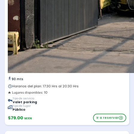
90 mts
Horarios del plan: 17:30 Hrs al 20:30 Hrs
10
🔥 Lugares disponibles:
Tipo de servicio
Valet parking
Tipo de lugar
Público
$79.00
Ir a reservar
MXN