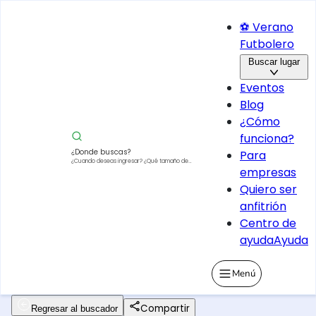
⚽ Verano
Futbolero
Buscar lugar
Eventos
Blog
¿Cómo
funciona?
¿Donde buscas?
Para
¿Cuando deseas ingresar?
¿Qué tamaño de
empresas
vehículo?
Quiero ser
anfitrión
Centro de
ayuda
Ayuda
Menú
Compartir
Regresar al buscador