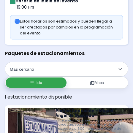
Horario de inicio del evento
19:00 Hrs
Estos horarios son estimados y pueden llegar a
ser afectados por cambios en la programación
del evento.
Paquetes de estacionamientos
Lista
Mapa
1 estacionamiento disponible
Parkeo Coyoacán – Miguel
Ángel de Quevedo
Estacionamiento seguro y accesible en
Coyoacán, sobre Miguel Ángel de
Quevedo y a 600 metros del Centro de
Coyoacán. Evita tráfico y ahorra.