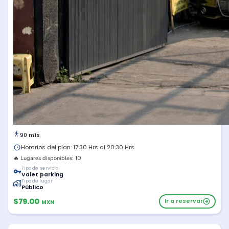
90 mts
Horarios del plan: 17:30 Hrs al 20:30 Hrs
10
🔥 Lugares disponibles:
Tipo de servicio
Valet parking
Tipo de lugar
Público
$79.00
Ir a reservar
MXN