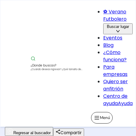
⚽ Verano
Futbolero
Buscar lugar
Eventos
Blog
¿Cómo
funciona?
¿Donde buscas?
Para
¿Cuando deseas ingresar?
¿Qué tamaño de
empresas
vehículo?
Quiero ser
anfitrión
Centro de
ayuda
Ayuda
Menú
Compartir
Regresar al buscador