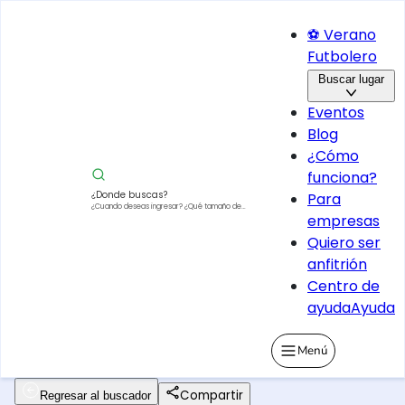
⚽ Verano
Futbolero
Buscar lugar
Eventos
Blog
¿Cómo
funciona?
¿Donde buscas?
Para
¿Cuando deseas ingresar?
¿Qué tamaño de
empresas
vehículo?
Quiero ser
anfitrión
Centro de
ayuda
Ayuda
Menú
Compartir
Regresar al buscador