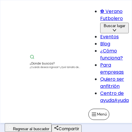
⚽ Verano
Futbolero
Buscar lugar
Eventos
Blog
¿Cómo
funciona?
¿Donde buscas?
Para
¿Cuando deseas ingresar?
¿Qué tamaño de
empresas
vehículo?
Quiero ser
anfitrión
Centro de
ayuda
Ayuda
Menú
Compartir
Regresar al buscador