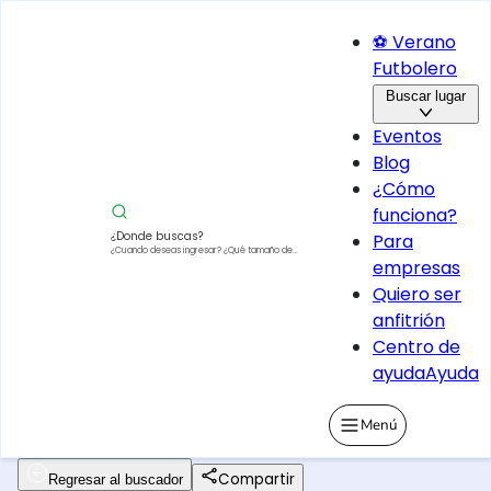
⚽ Verano
Futbolero
Buscar lugar
Eventos
Blog
¿Cómo
funciona?
¿Donde buscas?
Para
¿Cuando deseas ingresar?
¿Qué tamaño de
empresas
vehículo?
Quiero ser
anfitrión
Centro de
ayuda
Ayuda
Menú
Compartir
Regresar al buscador